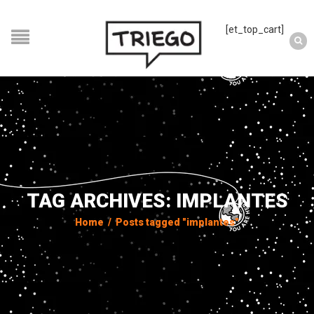
[et_top_cart]
TAG ARCHIVES: IMPLANTES
Home
/
Posts tagged "implantes"