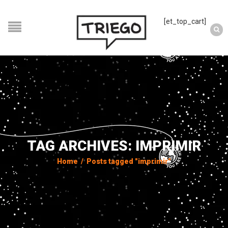
[et_top_cart]
TAG ARCHIVES: IMPRIMIR
Home
/
Posts tagged "imprimir"