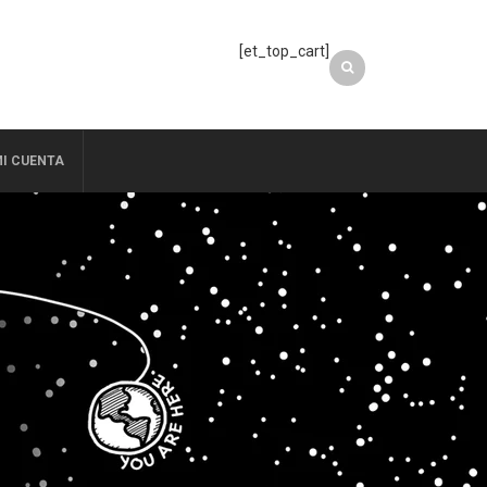
[et_top_cart]
I CUENTA