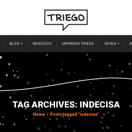
BLOG
NEGOCIOS
UNIVERSO TRIEGO
AYUDA
M
TAG ARCHIVES: INDECISA
Home
/
Posts tagged "indecisa"