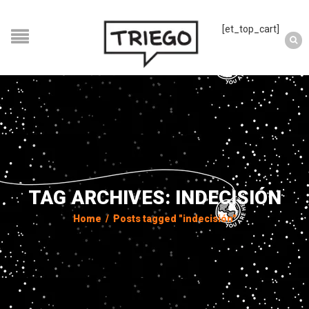
[et_top_cart]
TAG ARCHIVES: INDECISIÓN
Home
/
Posts tagged "indecisión"