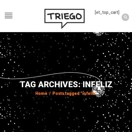
[et_top_cart]
TAG ARCHIVES: INFELIZ
Home
/
Posts tagged "infeliz"