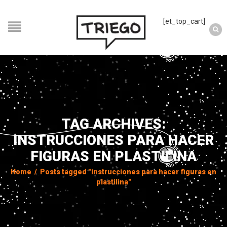
[et_top_cart]
TAG ARCHIVES:
INSTRUCCIONES PARA HACER
FIGURAS EN PLASTILINA
Home
/
Posts tagged "instrucciones para hacer figuras en
plastilina"