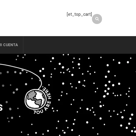
[et_top_cart]
I CUENTA
S