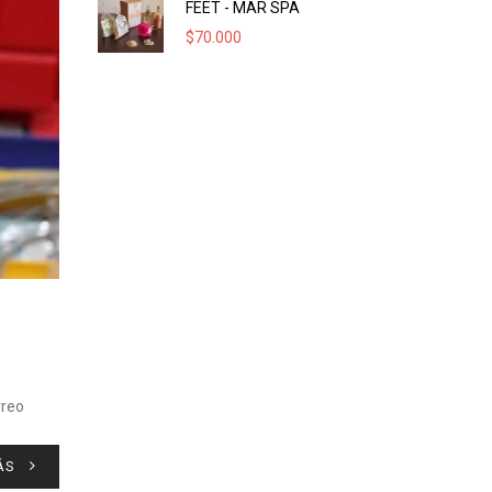
FEET - MAR SPA
$
70.000
rreo
ÁS