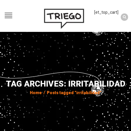
[et_top_cart]
TAG ARCHIVES: IRRITABILIDAD
Home
/
Posts tagged "irritabilidad"