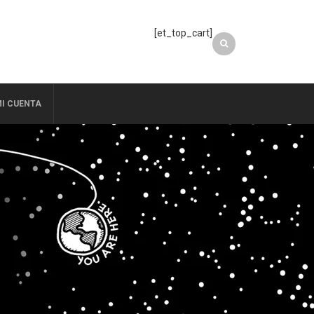
[et_top_cart]
I CUENTA