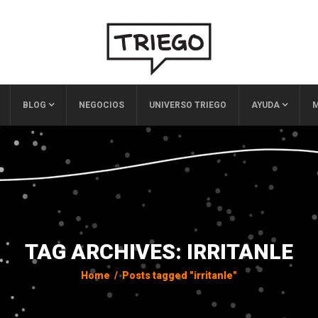
BLOG
NEGOCIOS
UNIVERSO TRIEGO
AYUDA
M
TAG ARCHIVES: IRRITANLE
Home
/
Posts tagged "irritanle"