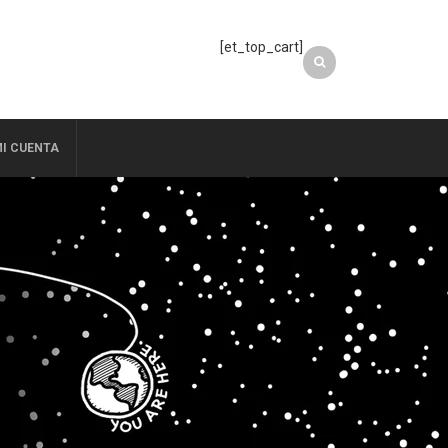
[et_top_cart]
I CUENTA