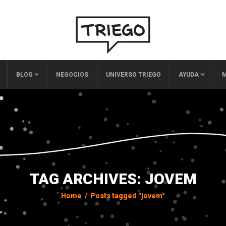
BLOG
NEGOCIOS
UNIVERSO TRIEGO
AYUDA
M
TAG ARCHIVES: JOVEM
Home
/
Posts tagged "jovem"