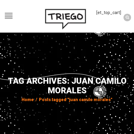
[et_top_cart]
TAG ARCHIVES: JUAN CAMILO
MORALES
Home
/
Posts tagged "juan camilo morales"