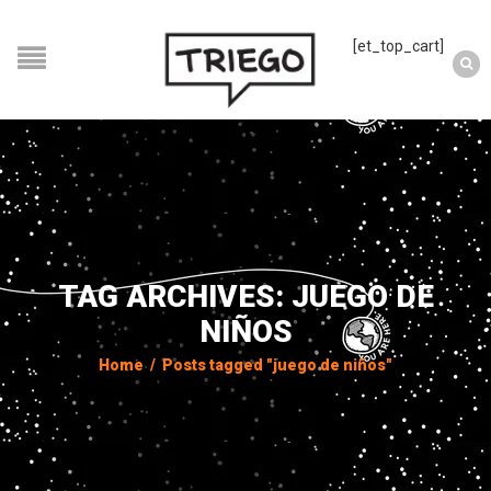
[et_top_cart]
TAG ARCHIVES: JUEGO DE
NIÑOS
Home
/
Posts tagged "juego de niños"