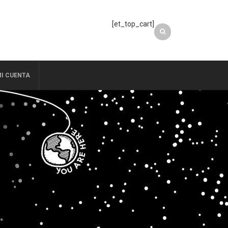
[et_top_cart]
I CUENTA