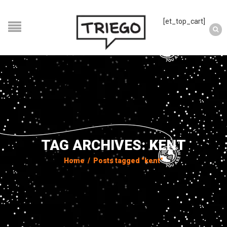
[et_top_cart]
TAG ARCHIVES: KENT
Home
/
Posts tagged "kent"