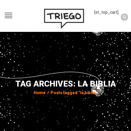
[et_top_cart]
TAG ARCHIVES: LA BIBLIA
Home
/
Posts tagged "la biblia"