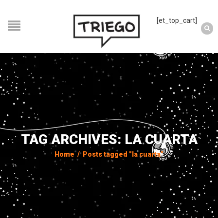
[et_top_cart]
TAG ARCHIVES: LA CUARTA
Home
/
Posts tagged "la cuarta"