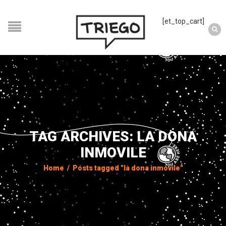
[et_top_cart]
TAG ARCHIVES: LA DONA
INMOVILE
Home
/
Posts tagged "la dona inmovile"