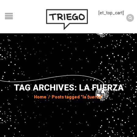
[et_top_cart]
TAG ARCHIVES: LA FUERZA
Home
/
Posts tagged "la fuerza"