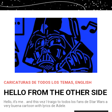
CARICATURAS DE TODOS LOS TEMAS
,
ENGLISH
HELLO FROM THE OTHER SIDE
Hello, it’s me… and this vez I traigo to todos los fans de Star Wars a
very buena cartoon with lyrics de Adele.