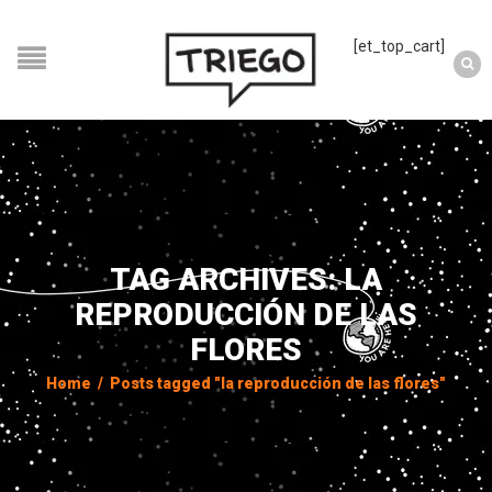
[et_top_cart]
TAG ARCHIVES: LA
REPRODUCCIÓN DE LAS
FLORES
Home
/
Posts tagged "la reproducción de las flores"