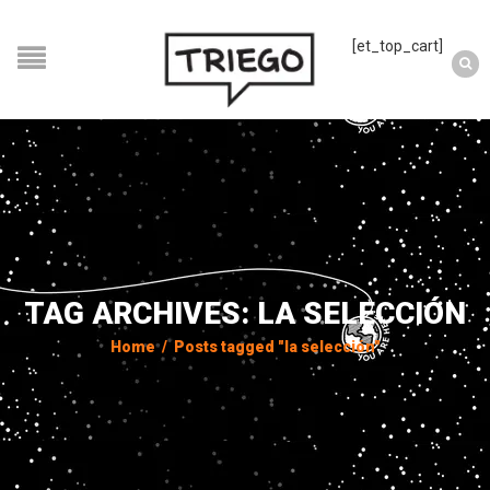
[et_top_cart]
TAG ARCHIVES: LA SELECCIÓN
Home
/
Posts tagged "la selección"