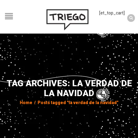
[et_top_cart]
TAG ARCHIVES: LA VERDAD DE
LA NAVIDAD
Home
/
Posts tagged "la verdad de la navidad"