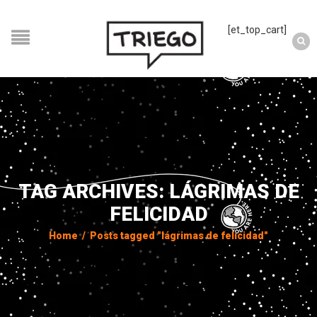
[et_top_cart]
TAG ARCHIVES: LÁGRIMAS DE
FELICIDAD
Home
/
Posts tagged "lágrimas de felicidad"