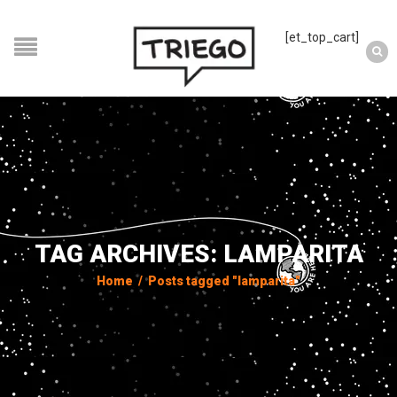
[et_top_cart]
TAG ARCHIVES: LAMPARITA
Home
/
Posts tagged "lamparita"