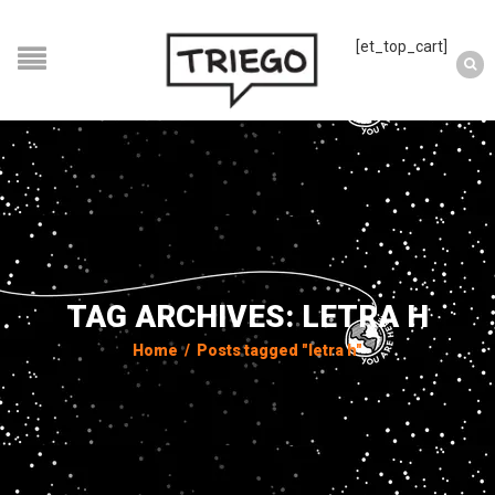
[et_top_cart]
TAG ARCHIVES: LETRA H
Home
/
Posts tagged "letra h"