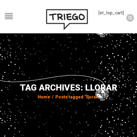
[et_top_cart]
TAG ARCHIVES: LLORAR
Home
/
Posts tagged "llorar"