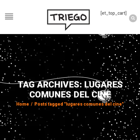
[et_top_cart]
TAG ARCHIVES: LUGARES
COMUNES DEL CINE
Home
/
Posts tagged "lugares comunes del cine"