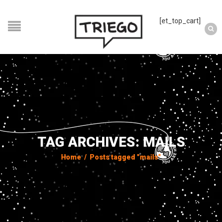
[et_top_cart]
TAG ARCHIVES: MAILS
Home
/
Posts tagged "mails"