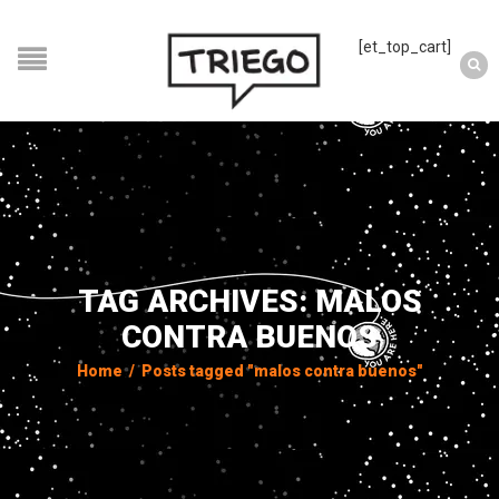
[et_top_cart]
TAG ARCHIVES: MALOS
CONTRA BUENOS
Home
/
Posts tagged "malos contra buenos"