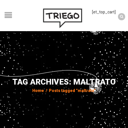
[et_top_cart]
TAG ARCHIVES: MALTRATO
Home
/
Posts tagged "maltrato"