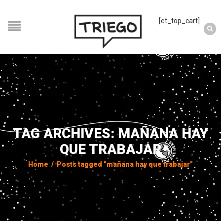
[et_top_cart]
TAG ARCHIVES: MAÑANA HAY
QUE TRABAJAR
Home
/
Posts tagged "mañana hay que trabajar"