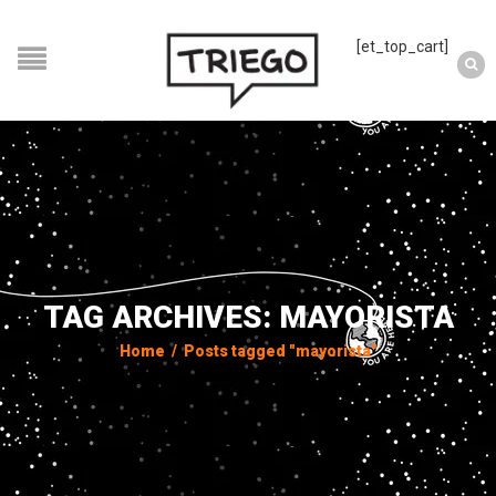
[et_top_cart]
TAG ARCHIVES: MAYORISTA
Home
/
Posts tagged "mayorista"