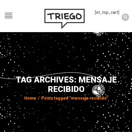
[et_top_cart]
TAG ARCHIVES: MENSAJE
RECIBIDO
Home
/
Posts tagged "mensaje recibido"