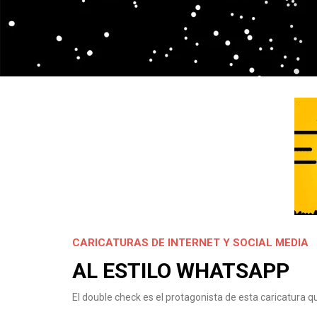
CARICATURAS DE INTERNET Y SOCIAL MEDIA
AL ESTILO WHATSAPP
El double check es el protagonista de esta caricatur