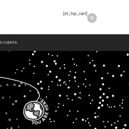
[et_top_cart]
I CUENTA