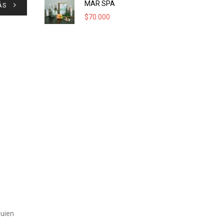
MAR SPA
ÁS
$
70.000
quien