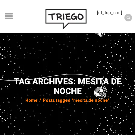
[et_top_cart]
TAG ARCHIVES: MESITA DE
NOCHE
Home
/
Posts tagged "mesita de noche"