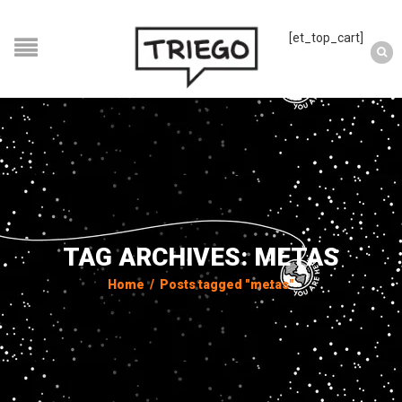
[et_top_cart]
TAG ARCHIVES: METAS
Home
/
Posts tagged "metas"