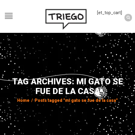
[et_top_cart]
TAG ARCHIVES: MI GATO SE
FUE DE LA CASA
Home
/
Posts tagged "mi gato se fue de la casa"