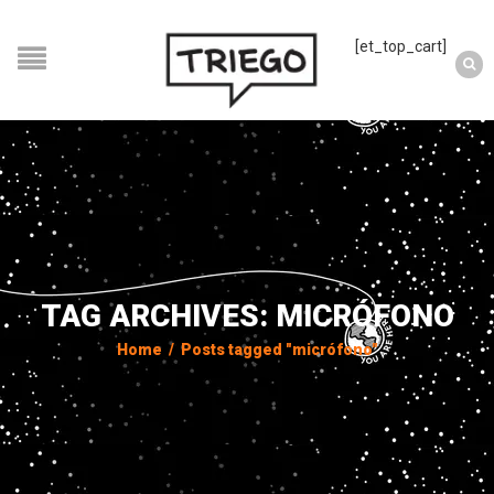
[et_top_cart]
TAG ARCHIVES: MICRÓFONO
Home
/
Posts tagged "micrófono"