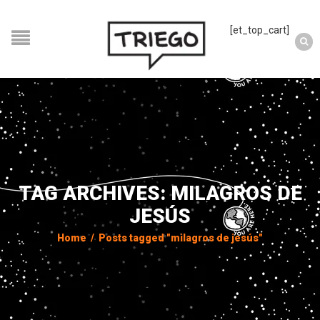
[et_top_cart]
TAG ARCHIVES: MILAGROS DE
JESÚS
Home
/
Posts tagged "milagros de jesús"