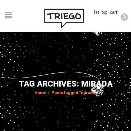
[et_top_cart]
TAG ARCHIVES: MIRADA
Home
/
Posts tagged "mirada"