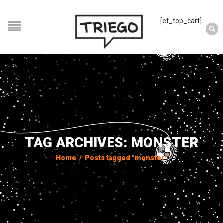
[et_top_cart]
TAG ARCHIVES: MONSTER
Home
/
Posts tagged "monster"