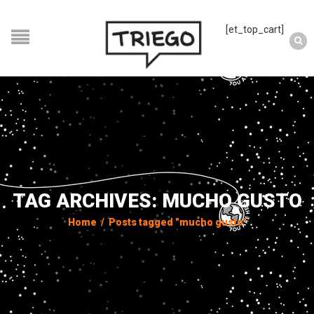
[et_top_cart]
TAG ARCHIVES: MUCHO GUSTO
Home
/
Posts tagged "mucho gusto"