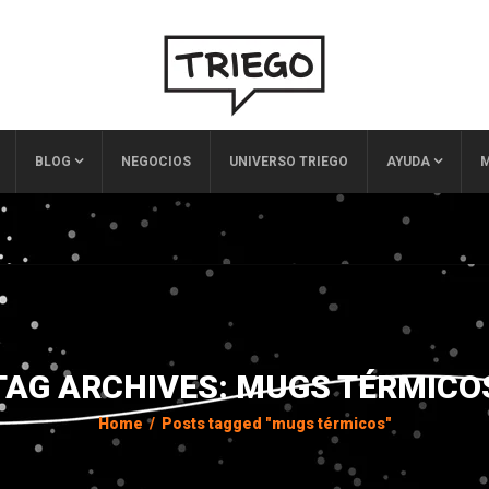
BLOG
NEGOCIOS
UNIVERSO TRIEGO
AYUDA
M
TAG ARCHIVES: MUGS TÉRMICO
Home
/
Posts tagged "mugs térmicos"