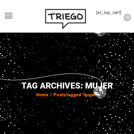
[et_top_cart]
TAG ARCHIVES: MUJER
Home
/
Posts tagged "mujer"