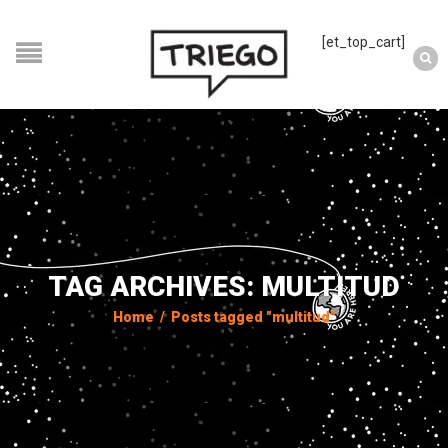
[et_top_cart]
TAG ARCHIVES: MULTITUD
Home
/
Posts tagged "multitud"