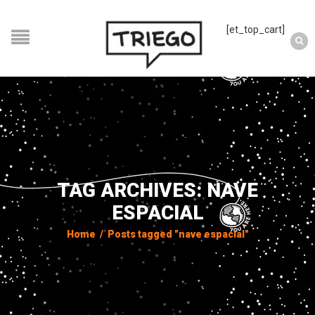
[et_top_cart]
TAG ARCHIVES: NAVE
ESPACIAL
Home
/
Posts tagged "nave espacial"