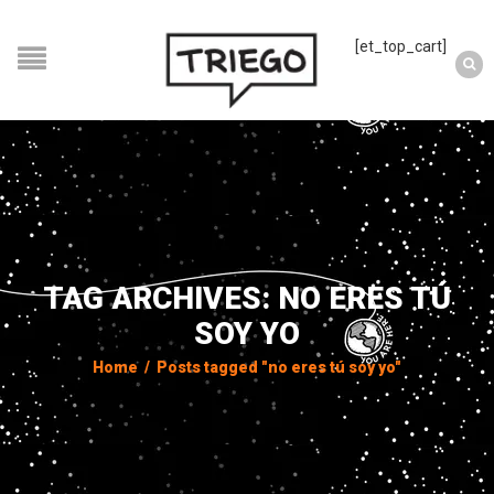
[et_top_cart]
TAG ARCHIVES: NO ERES TÚ
SOY YO
Home
/
Posts tagged "no eres tú soy yo"