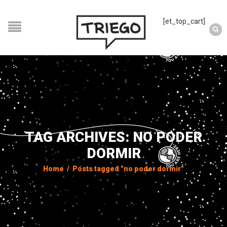
[et_top_cart]
TAG ARCHIVES: NO PODER
DORMIR
Home
/
Posts tagged "no poder dormir"