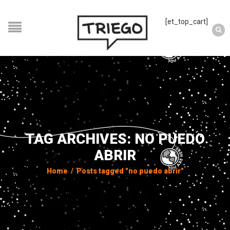
[et_top_cart]
TAG ARCHIVES: NO PUEDO
ABRIR
Home
/
Posts tagged "no puedo abrir"