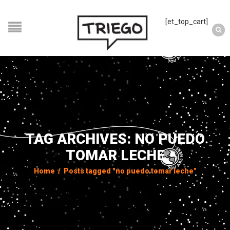
[et_top_cart]
TAG ARCHIVES: NO PUEDO
TOMAR LECHE
Home
/
Posts tagged "no puedo tomar leche"