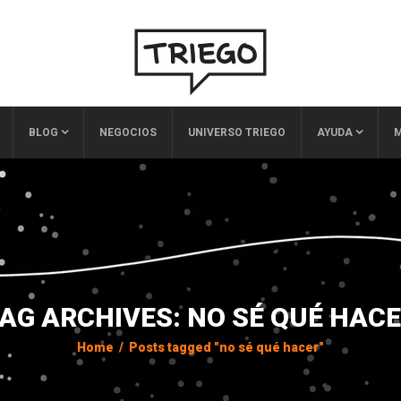
BLOG
NEGOCIOS
UNIVERSO TRIEGO
AYUDA
M
AG ARCHIVES: NO SÉ QUÉ HAC
Home
/
Posts tagged "no sé qué hacer"