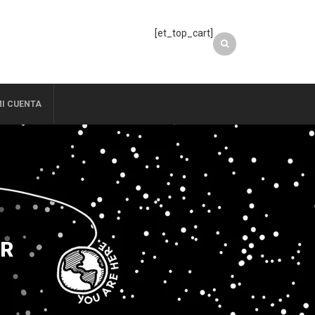
[et_top_cart]
I CUENTA
ER